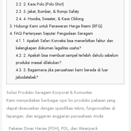
2.2.
2. Kaos Polo (Polo Shirt)
2.3.
3. Jaket, Bomber, & Rompi Safety
2.4.
4. Hoodie, Sweater, & Kaos Oblong
3.
Hubungi Kami untuk Penawaran Harga Resmi (RFQ)
4.
FAQ Pertanyaan Seputar Pengadaan Seragam
4.1.
1. Apakah Safari Konveksi bisa menerbitkan faktur dan
kelengkapan dokumen legalitas usaha?
4.2.
2. Apakah bisa membuat sampel terlebih dahulu sebelum
produksi massal dilakukan?
4.3.
3. Bagaimana jika perusahaan kami berada di luar
Jabodetabek?
Solusi Produksi Seragam Korporat & Komunitas
Kami menyediakan berbagai opsi lini produksi pakaian yang
dapat disesuaikan dengan spesifikasi teknis, fungsionalitas di
lapangan, dan anggaran anggaran perusahaan Anda:
• Pakaian Dinas Harian (PDH), PDL, dan Wearpack