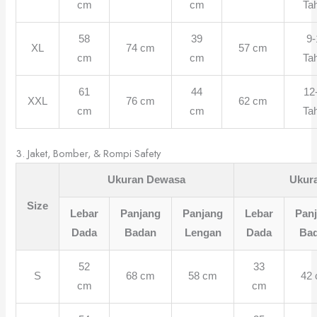
cm
cm
Ta
58
39
9-
XL
74 cm
57 cm
cm
cm
Ta
61
44
12
XXL
76 cm
62 cm
cm
cm
Ta
3. Jaket, Bomber, & Rompi Safety
Ukuran Dewasa
Ukur
Size
Lebar
Panjang
Panjang
Lebar
Pan
Dada
Badan
Lengan
Dada
Ba
52
33
S
68 cm
58 cm
42
cm
cm