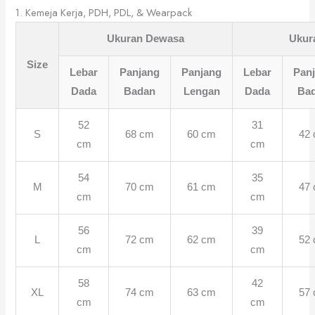
1. Kemeja Kerja, PDH, PDL, & Wearpack
Ukuran Dewasa
Ukur
Size
Lebar
Panjang
Panjang
Lebar
Pan
Dada
Badan
Lengan
Dada
Ba
52
31
S
68 cm
60 cm
42
cm
cm
54
35
M
70 cm
61 cm
47
cm
cm
56
39
L
72 cm
62 cm
52
cm
cm
58
42
XL
74 cm
63 cm
57
cm
cm