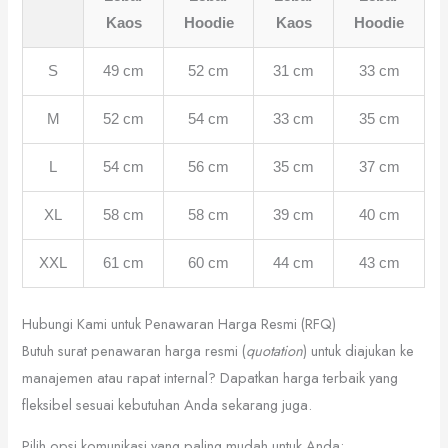
Kaos
Hoodie
Kaos
Hoodie
S
49 cm
52 cm
31 cm
33 cm
M
52 cm
54 cm
33 cm
35 cm
L
54 cm
56 cm
35 cm
37 cm
XL
58 cm
58 cm
39 cm
40 cm
XXL
61 cm
60 cm
44 cm
43 cm
Hubungi Kami untuk Penawaran Harga Resmi (RFQ)
Butuh surat penawaran harga resmi (
quotation
) untuk diajukan ke
manajemen atau rapat internal? Dapatkan harga terbaik yang
fleksibel sesuai kebutuhan Anda sekarang juga.
Pilih opsi komunikasi yang paling mudah untuk Anda: