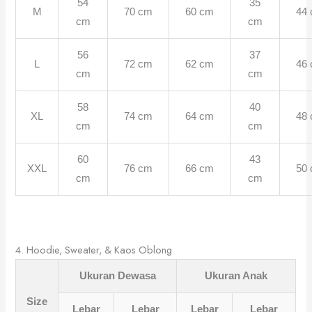
54
35
M
70 cm
60 cm
44
cm
cm
56
37
L
72 cm
62 cm
46
cm
cm
58
40
XL
74 cm
64 cm
48
cm
cm
60
43
XXL
76 cm
66 cm
50
cm
cm
4. Hoodie, Sweater, & Kaos Oblong
Ukuran Dewasa
Ukuran Anak
Size
Lebar
Lebar
Lebar
Lebar