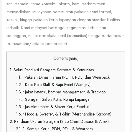
satu pemain utama konveksi Jakarta, kami berkomitmen
menyediakan lini layanan pembuatan pakaian semi formal,
kasual, hingga pakaian kerja lapangan dengan standar kualitas
terbaik. Kami melayani berbagai segmentasi kebutuhan
pelanggan, mulai dari skala kecil (komunitas) hingga partai besar
(perusahaan/instansi pemerintah).
Contents
[
hide
]
1.
Solusi Produksi Seragam Korporat & Komunitas
1.1.
• Pakaian Dinas Harian (PDH), PDL, dan Wearpack
1.2.
• Kaos Polo Staff & Baju Event (Wangky)
1.3.
• Jaket Instansi, Bomber Management, & Tracktop
1.4.
• Seragam Safety K3 & Rompi Lapangan
1.5.
• Jas Almamater & Blazer Kerja Eksekutif
1.6.
• Hoodie, Sweater, & T-Shirt (Merchandise Korporat)
2.
Panduan Ukuran Seragam (Size Chart Dewasa & Anak)
2.1.
1. Kemeja Kerja, PDH, PDL, & Wearpack