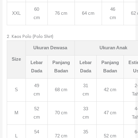
60
46
XXL
76 cm
64 cm
62
cm
cm
2. Kaos Polo (Polo Shirt)
Ukuran Dewasa
Ukuran Anak
Size
Lebar
Panjang
Lebar
Panjang
Esti
Dada
Badan
Dada
Badan
Us
49
31
2
S
68 cm
42 cm
cm
cm
Ta
52
33
4
M
70 cm
47 cm
cm
cm
Ta
54
35
6
L
72 cm
52 cm