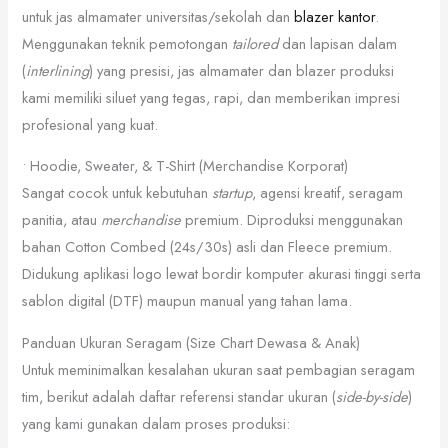
untuk jas almamater universitas/sekolah dan
blazer kantor
.
Menggunakan teknik pemotongan
tailored
dan lapisan dalam
(
interlining
) yang presisi, jas almamater dan blazer produksi
kami memiliki siluet yang tegas, rapi, dan memberikan impresi
profesional yang kuat.
• Hoodie, Sweater, & T-Shirt (Merchandise Korporat)
Sangat cocok untuk kebutuhan
startup
, agensi kreatif, seragam
panitia, atau
merchandise
premium. Diproduksi menggunakan
bahan Cotton Combed (24s/30s) asli dan Fleece premium.
Didukung aplikasi logo lewat bordir komputer akurasi tinggi serta
sablon digital (DTF) maupun manual yang tahan lama.
Panduan Ukuran Seragam (Size Chart Dewasa & Anak)
Untuk meminimalkan kesalahan ukuran saat pembagian seragam
tim, berikut adalah daftar referensi standar ukuran (
side-by-side
)
yang kami gunakan dalam proses produksi: