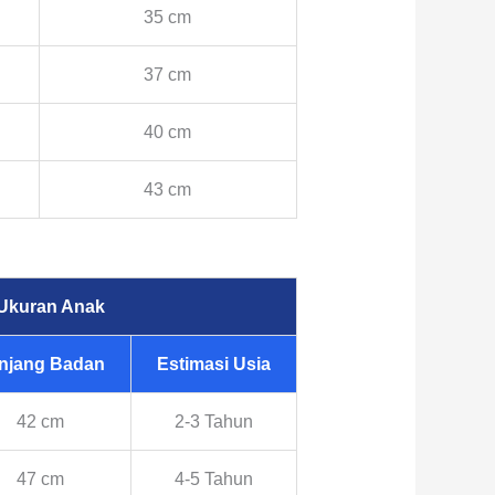
35 cm
37 cm
40 cm
43 cm
Ukuran Anak
njang Badan
Estimasi Usia
42 cm
2-3 Tahun
47 cm
4-5 Tahun