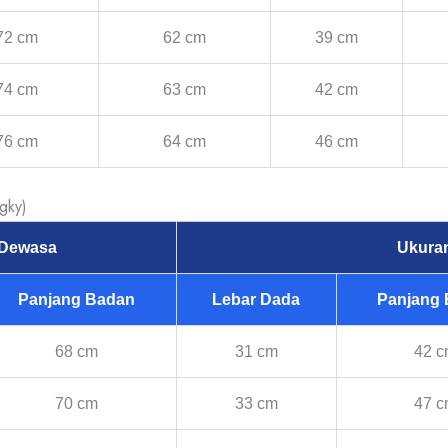
72 cm
62 cm
39 cm
74 cm
63 cm
42 cm
76 cm
64 cm
46 cm
gky)
 Dewasa
Ukura
Panjang Badan
Lebar Dada
Panjang
68 cm
31 cm
42 
70 cm
33 cm
47 