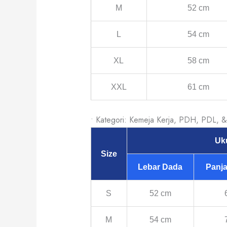
M
52 cm
L
54 cm
XL
58 cm
XXL
61 cm
• Kategori: Kemeja Kerja, PDH, PDL, 
Uk
Size
Lebar Dada
Panj
S
52 cm
M
54 cm