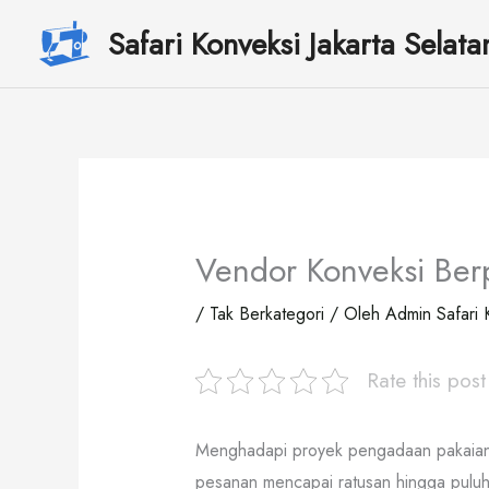
Lewati
Safari Konveksi Jakarta Selata
ke
konten
Vendor Konveksi Ber
/
Tak Berkategori
/ Oleh
Admin Safari 
Rate this post
Menghadapi proyek pengadaan pakaian sk
pesanan mencapai ratusan hingga puluhan