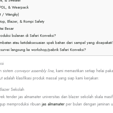
e, & Sweater
, PDL, & Wearpack
rt / Wangky)
top, Blazer, & Rompi Safety
tai Besar
oduksi bulanan di Safari Konveksi?
lambatan atau ketidaksesuaian spek bahan dari sampel yang disepakati
survei langsung ke workshop/pabrik Safari Konveksi?
ksi
n sistem
conveyor assembly line
, kami memastikan setiap helai paka
t adalah klasifikasi produk massal yang siap kami kerjakan:
lazer Sekolah
k tender jas almamater universitas dan blazer sekolah skala masi
ggup memproduksi ribuan
jas almamater
per bulan dengan jaminan uk