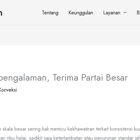
n
Tentang
Keunggulan
Layanan
B
pengalaman, Terima Partai Besar
Konveksi
ala besar sering kali memicu kekhawatiran terkait konsistensi kua
 ribu helai, sedikit saja keterlambatan atau penurunan standar ja