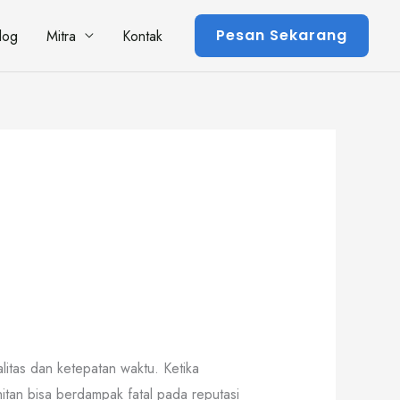
Pesan Sekarang
log
Mitra
Kontak
litas dan ketepatan waktu. Ketika
hitan bisa berdampak fatal pada reputasi