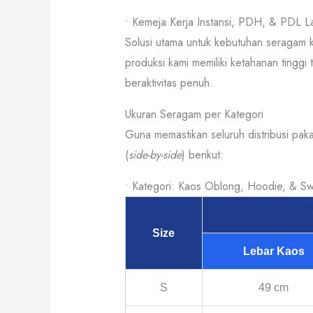
• Kemeja Kerja Instansi, PDH, & PDL 
Solusi utama untuk kebutuhan seragam k
produksi kami memiliki ketahanan tingg
beraktivitas penuh.
Ukuran Seragam per Kategori
Guna memastikan seluruh distribusi paka
(
side-by-side
) berikut:
• Kategori: Kaos Oblong, Hoodie, & S
Size
Lebar Kaos
S
49 cm