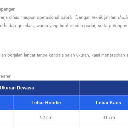
Lapangan
erja dinas maupun operasional pabrik. Dengan teknik jahitan
doubl
i terhadap gesekan, warna yang tidak mudah pudar, serta potongan 
ian berjalan lancar tanpa kendala salah ukuran, kami menerapkan st
weater
Ukuran Dewasa
Lebar Hoodie
Lebar Kaos
52 cm
31 cm