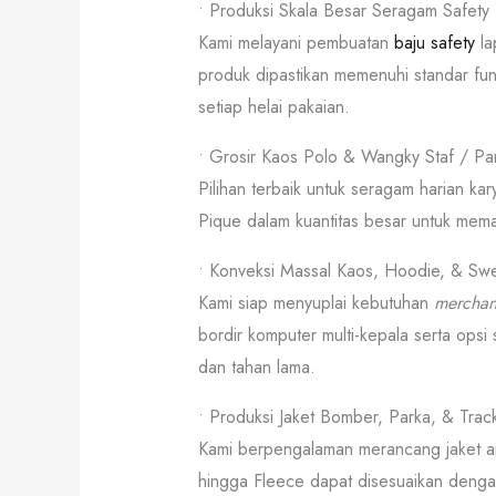
• Produksi Skala Besar Seragam Safet
Kami melayani pembuatan
baju safety
la
produk dipastikan memenuhi standar fun
setiap helai pakaian.
• Grosir Kaos Polo & Wangky Staf / Pan
Pilihan terbaik untuk seragam harian kar
Pique dalam kuantitas besar untuk mema
• Konveksi Massal Kaos, Hoodie, & Sw
Kami siap menyuplai kebutuhan
merchan
bordir komputer multi-kepala serta opsi
dan tahan lama.
• Produksi Jaket Bomber, Parka, & Trac
Kami berpengalaman merancang jaket angk
hingga Fleece dapat disesuaikan denga