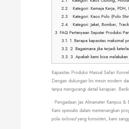
2.1.
• Kategori: Kaos Oblong, Hoodi
2.2.
• Kategori: Kemeja Kerja, PDH
2.3.
• Kategori: Kaos Polo (Polo Shi
2.4.
• Kategori: Jaket, Bomber, Track
3.
FAQ Pertanyaan Seputar Produksi Par
3.1.
1. Berapa kapasitas maksimal pr
3.2.
2. Bagaimana jika terjadi keter
3.3.
3. Apakah kami bisa melakukan 
Kapasitas Produksi Massal Safari Konve
Dengan dukungan lini mesin modern da
tanpa mengurangi detail kerapian. Beriku
• Pengadaan Jas Almamater Kampus & B
Kami spesialis dalam memenangkan proye
pola
tailored
yang konsisten, kami san