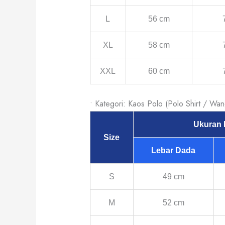
L
56 cm
XL
58 cm
XXL
60 cm
• Kategori: Kaos Polo (Polo Shirt / Wan
Ukuran
Size
Lebar Dada
S
49 cm
M
52 cm