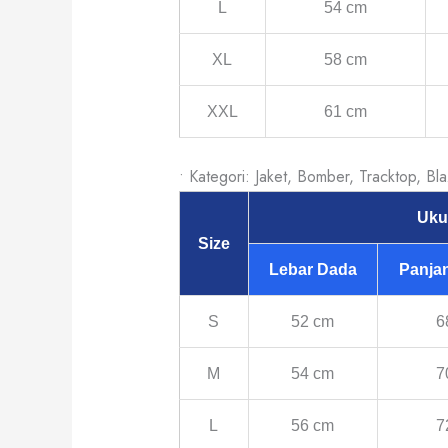
L
54 cm
XL
58 cm
XXL
61 cm
• Kategori: Jaket, Bomber, Tracktop, Bl
Uku
Size
Lebar Dada
Panja
S
52 cm
6
M
54 cm
7
L
56 cm
7