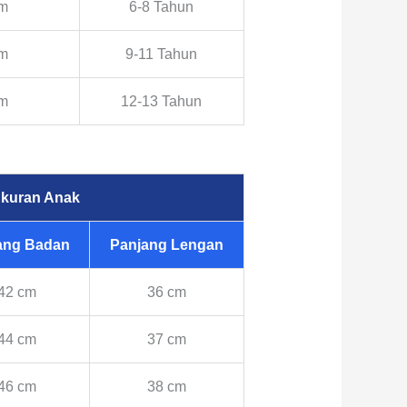
cm
6-8 Tahun
cm
9-11 Tahun
cm
12-13 Tahun
kuran Anak
ang Badan
Panjang Lengan
42 cm
36 cm
44 cm
37 cm
46 cm
38 cm