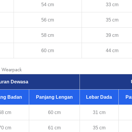
54 cm
33 cm
56 cm
35 cm
58 cm
39 cm
60 cm
44 cm
& Wearpack
uran Dewasa
ang Badan
Panjang Lengan
Lebar Dada
Pa
68 cm
60 cm
31 cm
70 cm
61 cm
35 cm