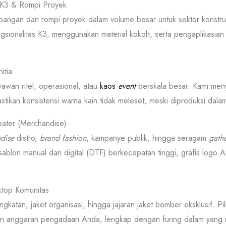
y K3 & Rompi Proyek
pangan dan rompi proyek dalam volume besar untuk sektor konstruk
gsionalitas K3, menggunakan material kokoh, serta pengaplikasian
itia
yawan ritel, operasional, atau
kaos
event
berskala besar. Kami men
stikan konsistensi warna kain tidak meleset, meski diproduksi da
eater (Merchandise)
dise
distro,
brand fashion
, kampanye publik, hingga seragam
gath
 sablon manual dan digital (DTF) berkecepatan tinggi, grafis logo 
ktop Komunitas
atan, jaket organisasi, hingga jajaran jaket bomber eksklusif. Pi
n anggaran pengadaan Anda, lengkap dengan furing dalam yang ny